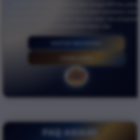
ASIA4D adalah agen hiburan malam dengan RTP jitu piliha
para remaja yang menghadirkan beragam permainan online
populer, proses daftar mudah, deposit cepat, dan pengalam
bermain yang praktis kapan saja.
DAFTAR SEKARANG
LOGIN DISINI
FAQ ASIA4D