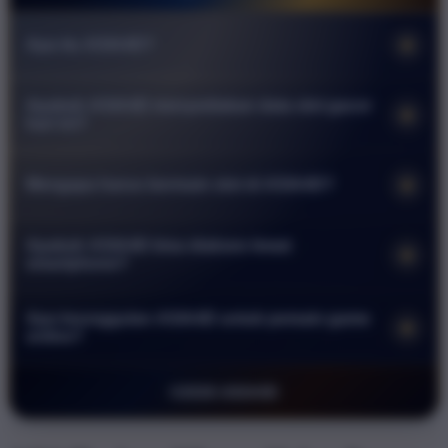
+
Apa itu ASIA4D?
ASIA4D adalah platform game online slot terpercaya yang
Apakah ASIA4D menyediakan data slot gacor
+
menyediakan pengalaman bermain modern dengan koleksi
hari ini?
game lengkap dan peluang kemenangan tinggi.
Ya, ASIA4D selalu menyajikan update data slot gacor hari ini
+
Mengapa harus bermain slot di ASIA4D?
secara lengkap dan akurat untuk membantu pemain memilih
game yang sedang hot.
Karena ASIA4D memberikan winrate kompetitif, bonus
Apakah ASIA4D bisa diakses lewat
+
melimpah, dan fitur terbaru yang membuat peluang maxwin
smartphone?
lebih besar dibandingkan situs lain.
Tentu saja. ASIA4D sudah dioptimalkan untuk smartphone
Apa keunggulan ASIA4D untuk pemain game
+
dengan tampilan responsif dan lancar tanpa lag di semua
online?
jenis HP.
ASIA4D unggul dengan sistem stabil, update game rutin,
©2026 ASIA4D
customer service 24 jam, dan bonus menarik yang membuat
pengalaman bermain semakin seru dan menguntungkan.