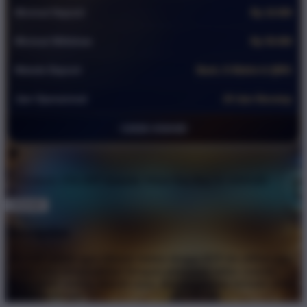
Minimal Deposit
Rp 10.000
Minimal Withdraw
Rp 50.000
Metode Deposit
Bank, E-Wallet & QRIS
Jam Operasional
24 Jam Nonstop
©2026 ASIA4D
Get
Unlock 15%
OFF Instantly When You Buy
5+ ASIA4D
ASIA4D
Description
ASIA4D adalah agen hiburan malam dengan RTP jitu pilihan para
remaja yang menghadirkan beragam permainan online populer,
proses daftar mudah, deposit cepat, dan pengalaman bermain yang
praktis kapan saja.'