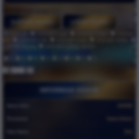
ASIA4D
Game Online
DAFTAR DISINI
LOGIN DISINI
Style
ASIA4D
ASIA4D Login
ASIA4D Daftar
ASIA4D
Slot
ASIA4D Link
ASIA4D Game
ASIA4D Online
ASIA4D Sayang
ASIA4D Cabang JakTim
Size
View Size Chart
View Size Chart
S
E
N
S
A
1
3
8
Quantity
-
+
INFORMASI ASIA4D
Nama Situs
ASIA4D
Permainan
Game Online
Data Utama
Slot