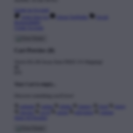
Create an Account
Artist Sign Up
About TeePublic
Social
Responsibility
Create Account
Cart Preview (0)
You're
$11.00
Away from
FREE US Shipping!
$0
$70
Your Cart is empty...
Discover something you'll love!
animals
anime
drinks
fantasy
food
funny
movies
sci-fi
sports
television
vintage
Shop All Designs