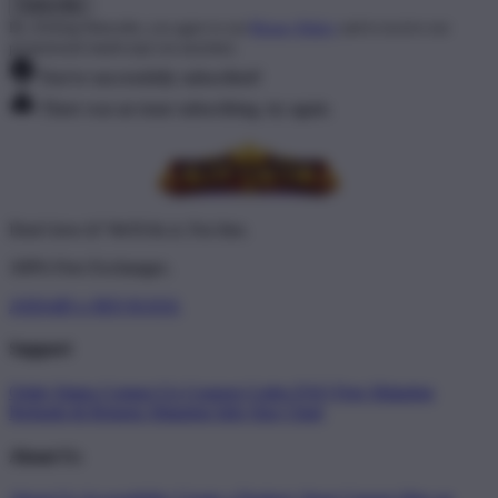
By clicking Subscribe, you agree to our
Privacy Policy
and to receive our
promotional emails (opt out anytime).
You've successfully subscribed!
There was an issue subscribing, try again.
Don't love it? We'll fix it. For free.
100% Free Exchanges.
ASIA4D x SEO KASA
Support
Order Status
Contact Us
Coupon Codes
FAQ
Free Shipping
Refunds & Returns
Shipping Info
Size Chart
About Us