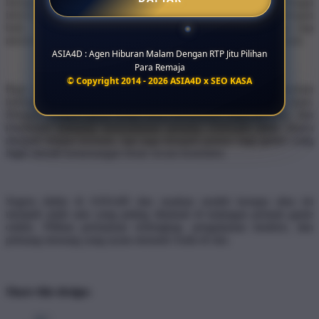
menggunakan enkripsi data berstandar internasional sehingga
informasi pribadi dan riwayat transaksi pemain terlindungi dengan
baik. Customer service yang tersedia 24 jam nonstop juga siap
membantu menyelesaikan segala kendala dengan cepat dan ramah.
ASIA4D : Agen Hiburan Malam Dengan RTP Jitu Pilihan
Para Remaja
© Copyright 2014 - 2026 ASIA4D x SEO KASA
Bagi yang mencari situs game online dengan pilihan permainan
terlengkap di tahun 2026, ASIA4D adalah jawaban yang tepat.
Dengan koleksi game yang terus bertambah, fitur modern, dan
komitmen terhadap kenyamanan pemain, ASIA4D tidak hanya
menjadi tempat bermain, tapi juga menjadi partner bagi gamer yang
ingin meraih kemenangan besar secara konsisten.
Segera daftar di ASIA4D dan rasakan sendiri kenapa situs ini
menjadi salah satu yang paling diminati di kalangan pemain game
online. Pilihan permainan terlengkap, pengalaman modern, dan
peluang menang yang nyata menanti Anda di sini.
Share this design: