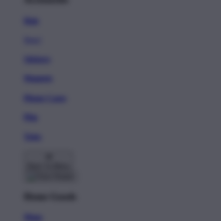
Hats
New!
Stickers
Magnets
Phone Cases
Pins
Totes
Back To Menu
Home Goods
Mugs